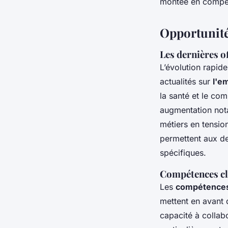
montée en compé
Opportunité
Les dernières o
L’évolution rapid
actualités sur
l'e
la santé et le co
augmentation nota
métiers en tensio
permettent aux d
spécifiques.
Compétences cl
Les
compétences
mettent en avant d
capacité à colla