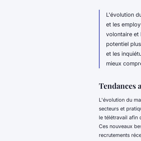
L'évolution d
et les employ
volontaire e
potentiel plu
et les inquié
mieux compre
Tendances a
L'évolution du mar
secteurs et prati
le télétravail afi
Ces nouveaux beso
recrutements réce