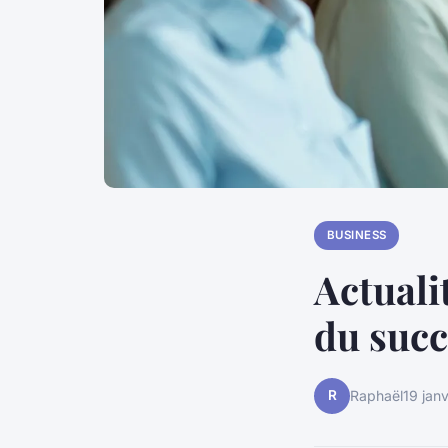
BUSINESS
Actuali
du succ
R
Raphaël
19 jan