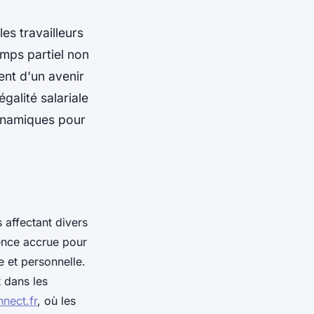
es travailleurs
emps partiel non
nt d'un avenir
galité salariale
dynamiques pour
 affectant divers
ence accrue pour
le et personnelle.
 dans les
nect.fr
, où les