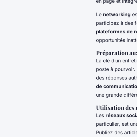
en page et intégr
Le
networking
es
participez à des f
plateformes de 
opportunités inat
Préparation au
La clé d’un entret
poste à pourvoir.
des réponses auth
de communicati
une grande différ
Utilisation des
Les
réseaux soci
particulier, est u
Publiez des artic