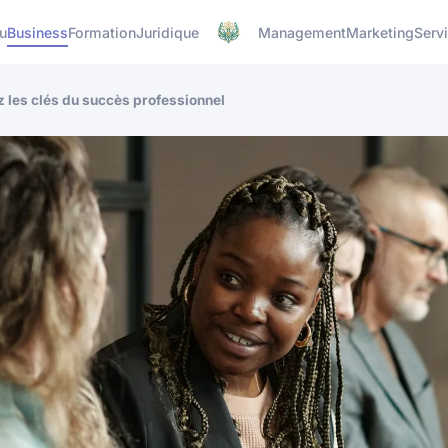
u
Business
Formation
Juridique
Management
Marketing
Serv
z les clés du succès professionnel