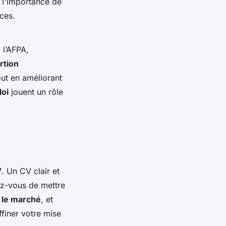
t l'importance de
ces.
 l’AFPA,
ertion
out en améliorant
loi
jouent un rôle
V
. Un CV clair et
rez-vous de mettre
 le marché
, et
ffiner votre mise